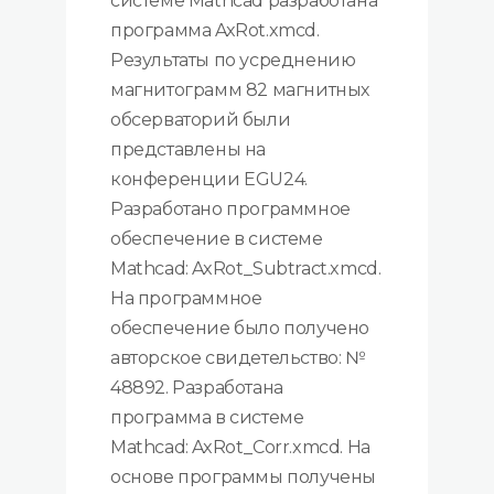
системе Mathcad разработана
программа AxRot.xmcd.
Результаты по усреднению
магнитограмм 82 магнитных
обсерваторий были
представлены на
конференции EGU24.
Разработано программное
обеспечение в системе
Mathcad: AxRot_Subtract.xmcd.
На программное
обеспечение было получено
авторское свидетельство: №
48892. Разработана
программа в системе
Mathcad: AxRot_Corr.xmcd. На
основе программы получены