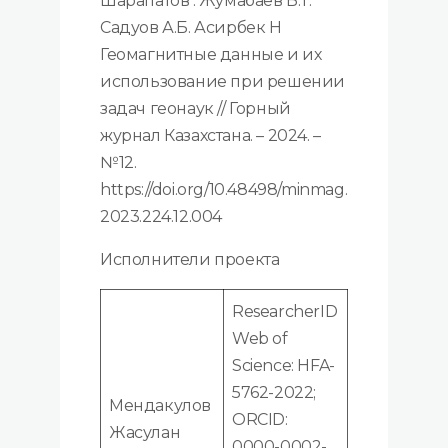
Шарапатов Ә. Жумабаев Б.Т.
Садуов А.Б. Асирбек Н
Геомагнитные данные и их
использование при решении
задач геонаук // Горный
журнал Казахстана. – 2024. –
№12.
https://doi.org/10.48498/minmag.
2023.224.12.004
Исполнители проекта
ResearcherID
Web of
Science: HFA-
5762-2022;
Мендакулов
ORCID:
Жасулан
0000-0002-