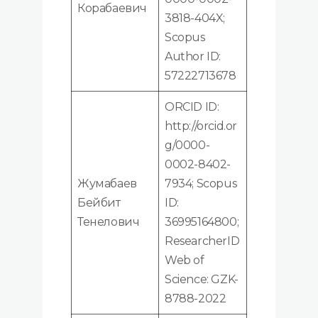
Корабаевич
3818-404X;
Scopus
Author ID:
57222713678
ORCID ID:
http://orcid.or
g/0000-
0002-8402-
Жумабаев
7934; Scopus
Бейбит
ID:
Тенелович
36995164800;
ResearcherID
Web of
Science: GZK-
8788-2022