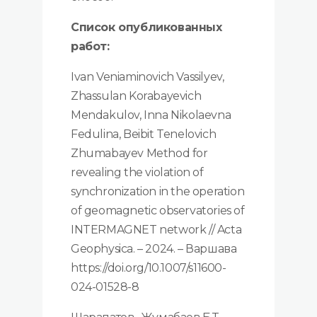
Список опубликованных
работ:
Ivan Veniaminovich Vassilyev,
Zhassulan Korabayevich
Mendakulov, Inna Nikolaevna
Fedulina, Beibit Tenelovich
Zhumabayev Method for
revealing the violation of
synchronization in the operation
of geomagnetic observatories of
INTERMAGNET network // Acta
Geophysica. – 2024. – Варшава
https://doi.org/10.1007/s11600-
024-01528-8