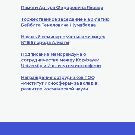
Памяти Артура Фёдоровича Яковца
Торжественное заседание к 80-летию
Бейбита Тенеловича Жумабаева
Научный семинар с учениками лицея
№166 города Алматы
Подписание меморандума о
сотрудничестве между Kozybayev
University и Институтом ионосферы
Награждение сотрудников ТОО
«Институт ионосферы» за вклад в
развитие космической науки