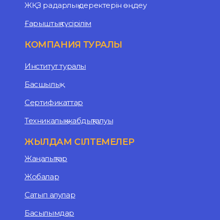
ЖҚЗ радарлық деректерін өңдеу
Ғарыштық түсірілім
КОМПАНИЯ ТУРАЛЫ
Институт туралы
Басшылық
Сертификаттар
Техникалық жабдықталуы
ЖЫЛДАМ СІЛТЕМЕЛЕР
Жаңалықтар
Жобалар
Сатып алулар
Басылымдар