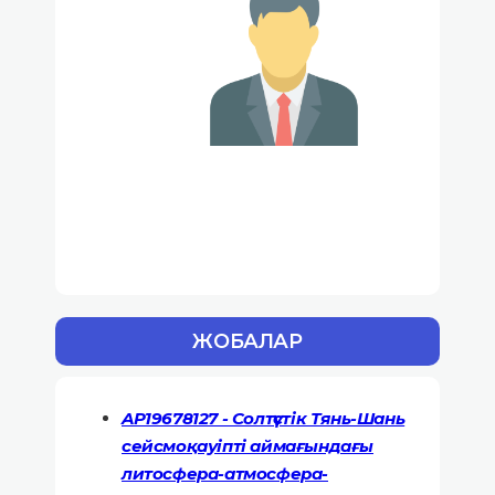
ЖОБАЛАР
AP19678127 - Солтүстік Тянь-Шань
сейсмоқауіпті аймағындағы
литосфера-атмосфера-