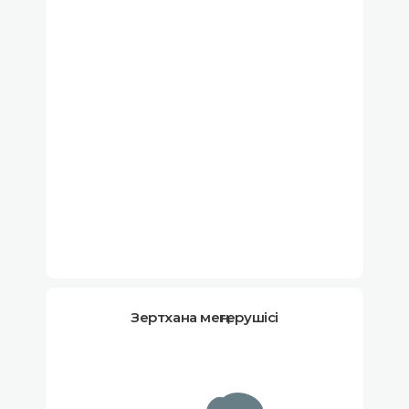
Зертхана меңгерушісі