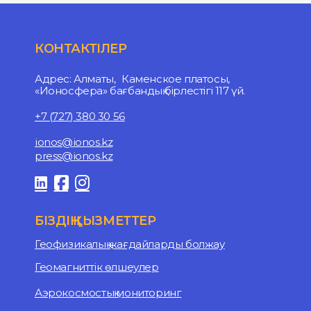
КОНТАКТІЛЕР
Адрес: Алматы, Каменское платосы,
«Ионосфера» бағбандық бірлестігі 117 үй.
+7 (727) 380 30 56
ionos@ionos.kz
press@ionos.kz
БІЗДІҢ ҚЫЗМЕТТЕР
Геофизикалық жағдайларды болжау
Геомагниттік өлшеулер
Аэрокосмостық мониторинг