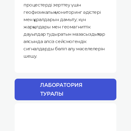
процестерді зерттеу үшін
геофизикалық мониторинг әдістері
мен құралдарын дамыту; күн
жарқылдары мен геомагниттік
дауылдар тудыратын мазасыздықтар
аясында әлсіз сейсмогендік
сигналдарды бөліп алу мәселелерін
шешу.
ЛАБОРАТОРИЯ
ТУРАЛЫ