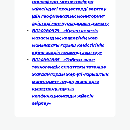
ионосфера-магнитосфера
жүйесіндегі процестерді зерттеу
үшін геофизикалық мониторинг
әдістері мен құралдарын дамыту
BR20280979 - «Күннен келетін
мазасыздық көздерінің жер
маңындағы ғарыш кеңістігінің
күйіне әсерін кешенді зерттеу»
BR24992865 - «Табиғи және
техногендік сипаттағы төтенше
жағдайларды жер үсті-ғарыштық
мониторингтеудің және ерте
құлақтандырудың
көпфункционалды жүйесін
әзірлеу»