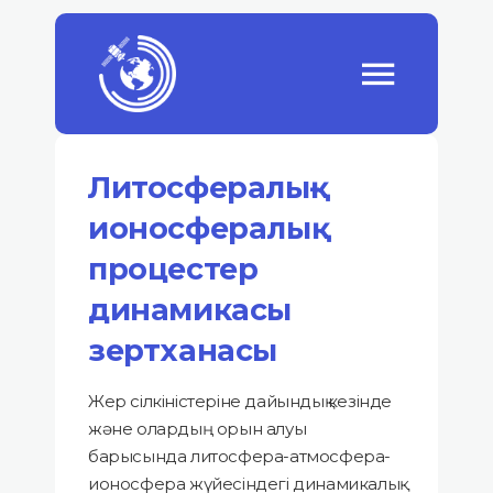
Литосфералық-
ионосфералық
процестер
динамикасы
зертханасы
Жер сілкіністеріне дайындық кезінде
және олардың орын алуы
барысында литосфера-атмосфера-
ионосфера жүйесіндегі динамикалық