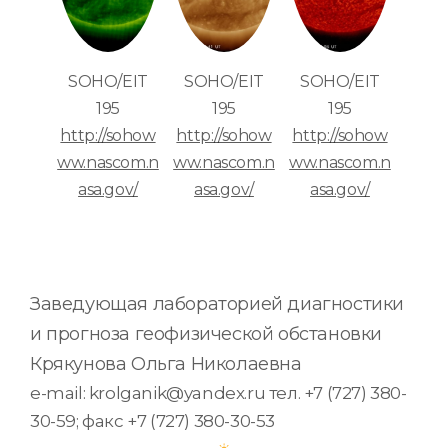
SOHO/EIT
SOHO/EIT
SOHO/EIT
195
195
195
http://sohow
http://sohow
http://sohow
ww.nascom.n
ww.nascom.n
ww.nascom.n
asa.gov/
asa.gov/
asa.gov/
Заведующая лабораторией диагностики
и прогноза геофизической обстановки
Крякунова Ольга Николаевна
e-mail: krolganik@yandex.ru тел. +7 (727) 380-
30-59; факс +7 (727) 380-30-53