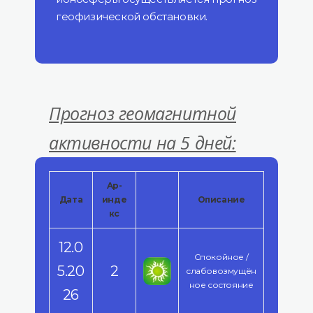
геофизической обстановки.
Прогноз геомагнитной
активности на 5 дней:
Ap-
Дата
инде
Описание
кс
12.0
Спокойное /
5.20
2
слабовозмущён
ное состояние
26