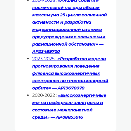
2024-2026
:
«Анализ событий
космической погоды вблизи
максимума 25 цикла солнечной
активности и разработка
модернизированной системы
предупреждения о повышении
радиационной обстановки» —
AP23489700
2023-2025 :
«Разработка модели
прогнозирования поведения
флюенса высокоэнергичных
электронов на геостационарной
орбите» —
AP19678078
2020-2022 :
«Высокоэнергичные
магнитосферные электроны и
состояние межпланетной
среды» — AP08855916