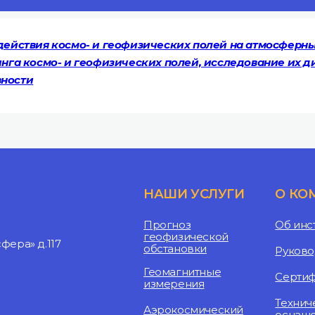
действия космо- и геофизических полей на атмосферн
нга космо- и геофизических полей, исследование их д
вности
НАШИ УСЛУГИ
О КО
Прогноз
Об инс
геофизической
ера» д.117
обстановки
Руково
Геомагнитные
Серти
измерения
Технич
Аэрокосмический
оснащ