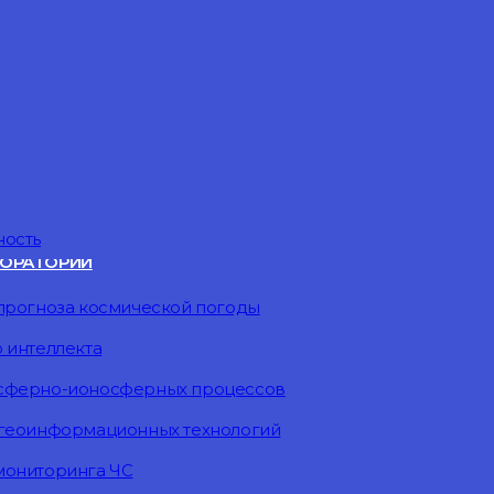
ность
ОРАТОРИИ
прогноза космической погоды
 интеллекта
осферно-ионосферных процессов
 геоинформационных технологий
мониторинга ЧС