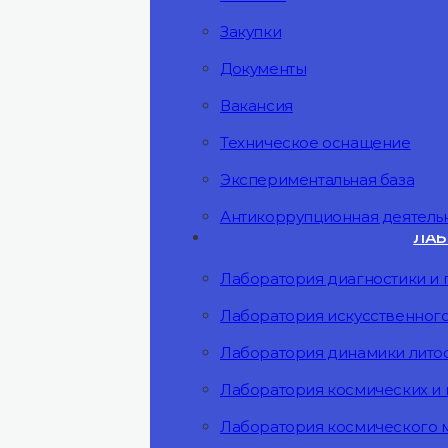
Закупки
Документы
Вакансия
Техническое оснащение
Экспериментальная база
Антикоррупционная деятель
ЛАБ
Лаборатория диагностики и 
Лаборатория искусственного
Лаборатория динамики лит
Лаборатория космических и
Лаборатория космического 