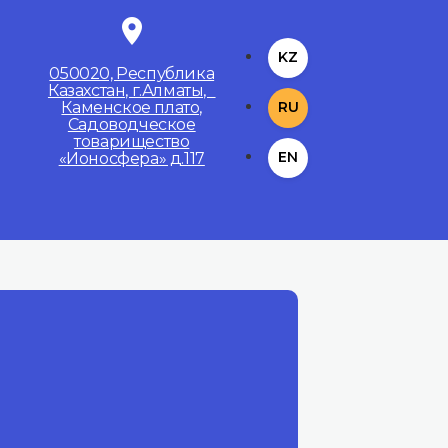
KZ
050020, Республика
Казахстан, г.Алматы,
Каменское плато,
RU
Садоводческое
товарищество
EN
«Ионосфера» д.117