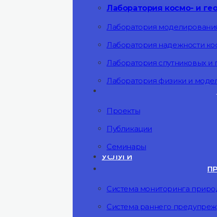
Лаборатория космо- и ге
Лаборатория моделирования
Лаборатория надежности ко
Лаборатория спутниковых и
Лаборатория физики и мод
Проекты
Публикации
Семинары
УСЛУГИ
П
Система мониторинга прир
Система раннего предупреж