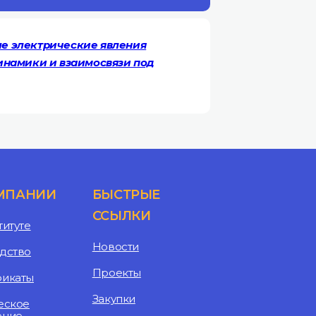
ые электрические явления
инамики и взаимосвязи под
МПАНИИ
БЫСТРЫЕ
ССЫЛКИ
титуте
Новости
дство
Проекты
фикаты
Закупки
еское
ение