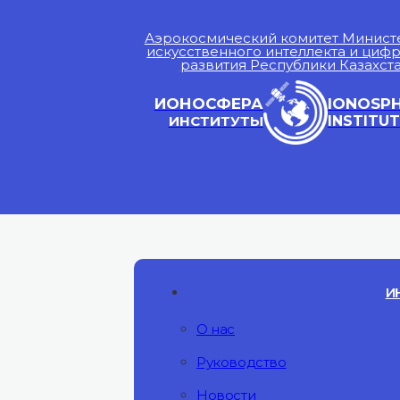
Аэрокосмический комитет Минист
искусственного интеллекта и циф
развития Республики Казахст
ИОНОСФЕРА
IONOSP
ИНСТИТУТЫ
INSTITUT
И
О нас
Руководство
Новости