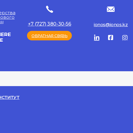
ерства
рового
ан
+7 (727) 380-30-56
ionos@ionos.kz
HERE
ОБРАТНАЯ СВЯЗЬ
E
НСТИТУТ