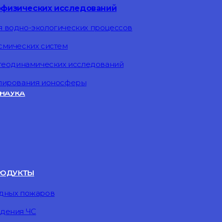
офизических исследований
 водно-экологических процессов
смических систем
 геодинамических исследований
елирования ионосферы
НАУКА
РОДУКТЫ
одных пожаров
дения ЧС