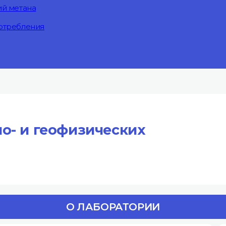
ий метана
отребления
о- и геофизических
О ЛАБОРАТОРИИ