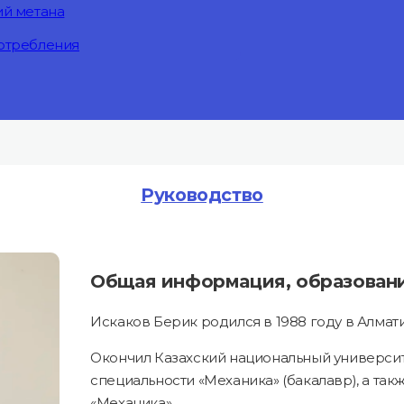
ий метана
отребления
Руководство
Общая информация, образован
Искаков Берик родился в 1988 году в Алмат
Окончил Казахский национальный универси
специальности «Механика» (бакалавр), а так
«Механика».