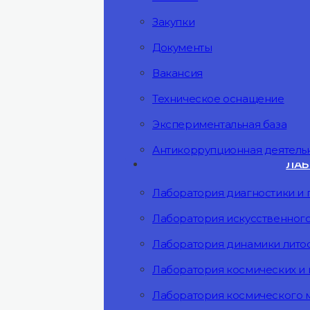
Закупки
Документы
Вакансия
Техническое оснащение
Экспериментальная база
Антикоррупционная деятель
ЛАБ
Лаборатория диагностики и 
Лаборатория искусственного
Лаборатория динамики лит
Лаборатория космических и
Лаборатория космического 