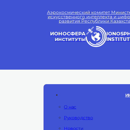
Аэрокосмический комитет Минист
искусственного интеллекта и циф
развития Республики Казахст
ИОНОСФЕРА
IONOSP
ИНСТИТУТЫ
INSTITUT
И
О нас
Руководство
Новости