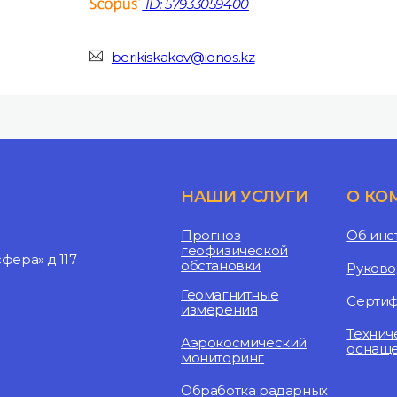
ID: 57933059400
berikiskakov@ionos.kz
НАШИ УСЛУГИ
О КО
Прогноз
Об инс
геофизической
ера» д.117
обстановки
Руково
Геомагнитные
Серти
измерения
Технич
Аэрокосмический
оснащ
мониторинг
Обработка радарных