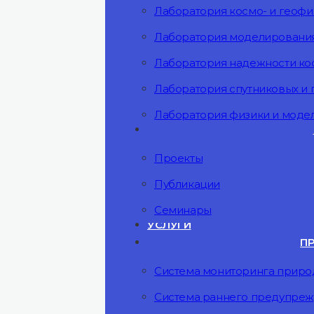
Лаборатория космо- и геоф
Лаборатория моделирования
Лаборатория надежности ко
Лаборатория спутниковых и
Лаборатория физики и мод
Проекты
Публикации
Семинары
УСЛУГИ
П
Система мониторинга прир
Система раннего предупреж