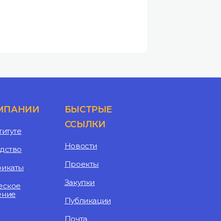
МПАНИИ
БЫСТРЫЕ
ССЫЛКИ
титуте
Новости
дство
Проекты
фикаты
Закупки
еское
ение
Публикации
Почта