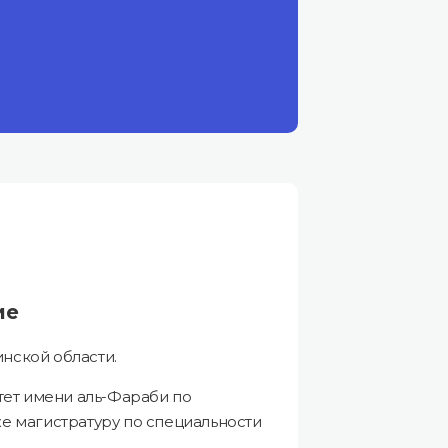
ие
инской области.
тет имени аль-Фараби по
же магистратуру по специальности