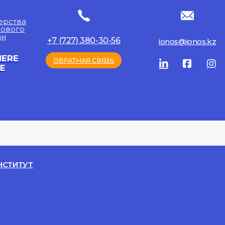
ерства
рового
ан
+7 (727) 380-30-56
ionos@ionos.kz
HERE
ОБРАТНАЯ СВЯЗЬ
E
НСТИТУТ