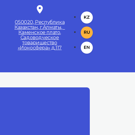
KZ
050020, Республика
Казахстан, г.Алматы,
Каменское плато,
RU
Садоводческое
товарищество
EN
«Ионосфера» д.117