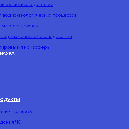
изических исследований
 водно-экологических процессов
смических систем
 геодинамических исследований
елирования ионосферы
НАУКА
РОДУКТЫ
одных пожаров
дения ЧС