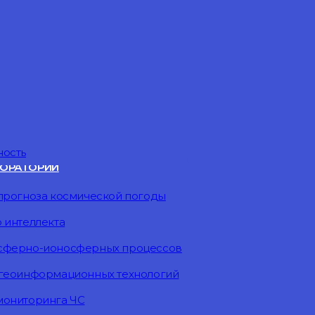
ность
ОРАТОРИИ
прогноза космической погоды
 интеллекта
осферно-ионосферных процессов
 геоинформационных технологий
мониторинга ЧС