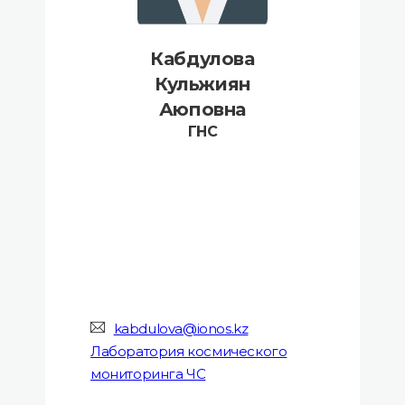
Кабдулова
Кульжиян
Аюповна
ГНС
kabdulova@ionos.kz
Лаборатория космического
мониторинга ЧС