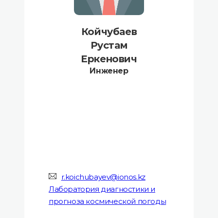
Койчубаев
Рустам
Еркенович
Инженер
r.koichubayev@ionos.kz
Лаборатория диагностики и
прогноза космической погоды