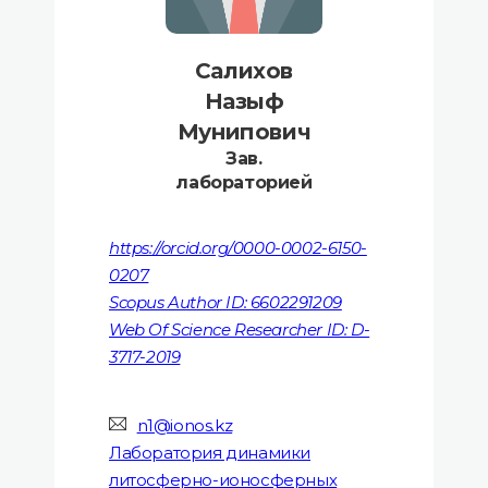
Салихов
Назыф
Мунипович
Зав.
лабораторией
https://orcid.org/0000-0002-6150-
0207
Scopus Author ID: 6602291209
Web Of Science Researcher ID: D-
3717-2019
n1@ionos.kz
Лаборатория динамики
литосферно-ионосферных