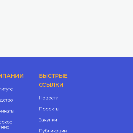
МПАНИИ
БЫСТРЫЕ
ССЫЛКИ
титуте
Новости
дство
Проекты
фикаты
Закупки
еское
ение
Публикации