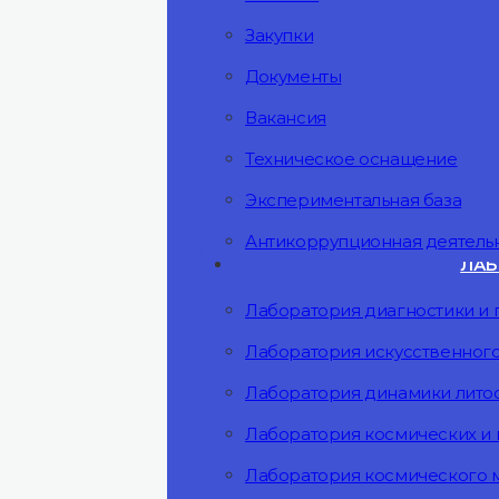
Закупки
Документы
Вакансия
Техническое оснащение
Экспериментальная база
Антикоррупционная деятель
ЛАБ
Лаборатория диагностики и 
Лаборатория искусственного
Лаборатория динамики лит
Лаборатория космических и
Лаборатория космического 