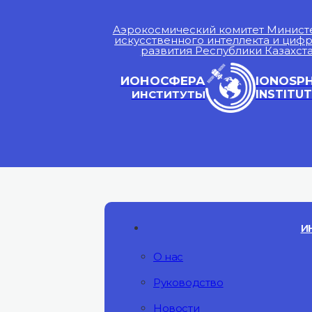
Аэрокосмический комитет Минист
искусственного интеллекта и циф
развития Республики Казахст
ИОНОСФЕРА
IONOSP
ИНСТИТУТЫ
INSTITUT
И
О нас
Руководство
Новости