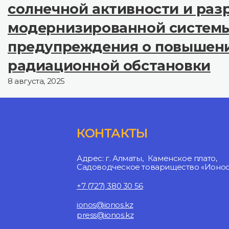
солнечной активности и раз
модернизированной систем
предупреждения о повышен
радиационной обстановки
8 августа, 2025
КОНТАКТЫ
Адрес: г. Алматы, Каменское плато,
Садоводческое товарищество «Ионосф
+7 (727) 380 30 56
ionos@ionos.kz
press@ionos.kz