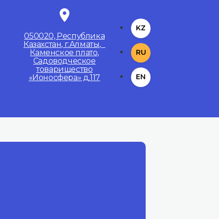
KZ
050020, Республика
Казахстан, г.Алматы,
Каменское плато,
RU
Садоводческое
товарищество
EN
«Ионосфера» д.117