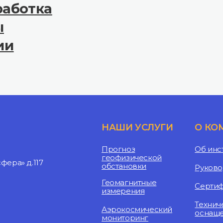
работка
ы
ии
НАШИ УСЛУГИ
О КО
Прогноз
Об инс
геофизической
ера» д.117
обстановки
Руково
Геомагнитные
Серти
измерения
Технич
Аэрокосмический
оснащ
мониторинг