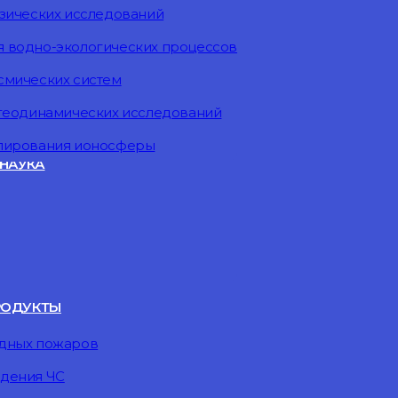
изических исследований
 водно-экологических процессов
смических систем
 геодинамических исследований
елирования ионосферы
НАУКА
РОДУКТЫ
одных пожаров
дения ЧС