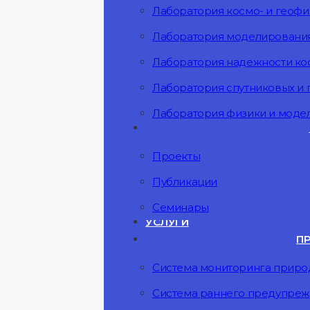
Лаборатория космо- и геоф
Лаборатория моделирования
Лаборатория надежности ко
Лаборатория спутниковых и
Лаборатория физики и мод
Проекты
Публикации
Семинары
УСЛУГИ
П
Система мониторинга прир
Система раннего предупреж