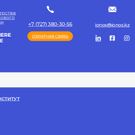
ерства
рового
ан
+7 (727) 380-30-56
ionos@ionos.kz
HERE
ОБРАТНАЯ СВЯЗЬ
E
НСТИТУТ