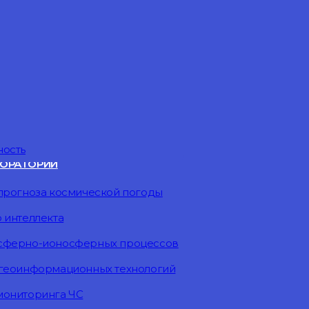
ность
ОРАТОРИИ
прогноза космической погоды
 интеллекта
осферно-ионосферных процессов
 геоинформационных технологий
мониторинга ЧС