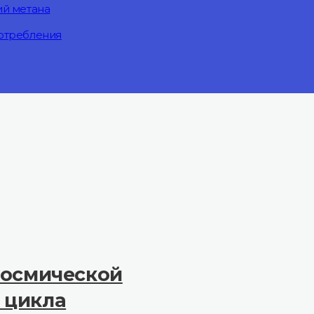
ий метана
отребления
космической
 цикла